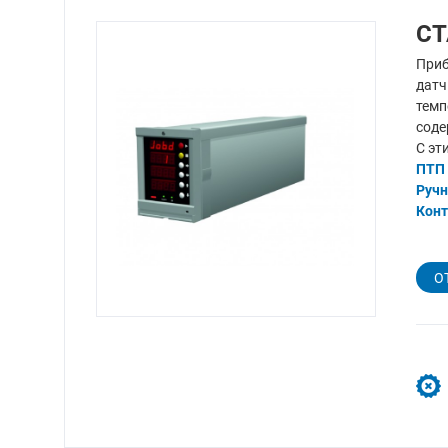
СТ
Приб
датч
темп
соде
С эт
ПТП
Ручн
Кон
О