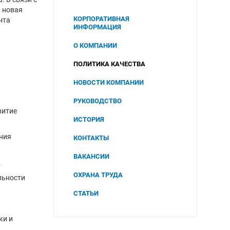
а новая
КОРПОРАТИВНАЯ
нта
ИНФОРМАЦИЯ
О КОМПАНИИ
ПОЛИТИКА КАЧЕСТВА
НОВОСТИ КОМПАНИИ
РУКОВОДСТВО
витие
ИСТОРИЯ
ния
КОНТАКТЫ
ВАКАНСИИ
.
ОХРАНА ТРУДА
льности
СОУТ
СТАТЬИ
2025
ПОЛИТИКА В ОБЛАСТИ
ОХРАНЫ ТРУДА И
ки и
2024
ПРОМЫШЛЕННОЙ