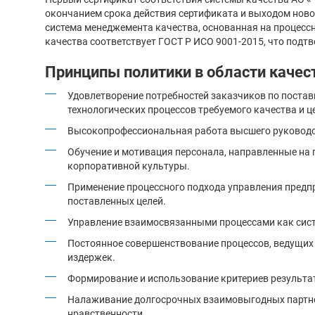
окончанием срока действия сертификата и выходом новой
система менеджемента качества, основанная на процес
качества соответствует ГОСТ Р ИСО 9001-2015, что подт
Принципы политики в области качес
Удовлетворение потребностей заказчиков по постав
технологических процессов требуемого качества и ц
Высокопрофессиональная работа высшего руководс
Обучение и мотивация персонала, направленные на
корпоративной культуры.
Применение процессного подхода управления предп
поставленных целей.
Управление взаимосвязанными процессами как сист
Постоянное совершенствование процессов, ведущих
издержек.
Формирование и использование критериев результа
Налаживание долгосрочных взаимовыгодных партнер
нравственности.