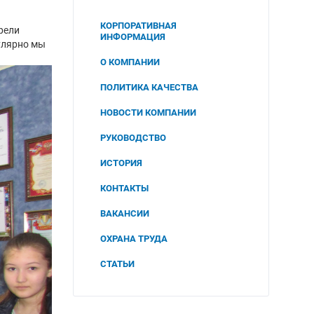
КОРПОРАТИВНАЯ
рели
ИНФОРМАЦИЯ
гулярно мы
О КОМПАНИИ
ПОЛИТИКА КАЧЕСТВА
НОВОСТИ КОМПАНИИ
РУКОВОДСТВО
ИСТОРИЯ
КОНТАКТЫ
ВАКАНСИИ
ОХРАНА ТРУДА
СОУТ
СТАТЬИ
2025
ПОЛИТИКА В ОБЛАСТИ
ОХРАНЫ ТРУДА И
2024
ПРОМЫШЛЕННОЙ