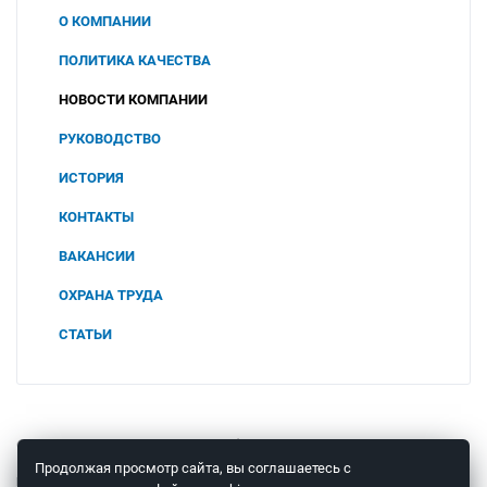
О КОМПАНИИ
ПОЛИТИКА КАЧЕСТВА
НОВОСТИ КОМПАНИИ
РУКОВОДСТВО
ИСТОРИЯ
КОНТАКТЫ
ВАКАНСИИ
ОХРАНА ТРУДА
СОУТ
СТАТЬИ
2025
ПОЛИТИКА В ОБЛАСТИ ОХРАНЫ ТРУДА И
ПРОМЫШЛЕННОЙ БЕЗОПАСНОСТИ
2024
ООО "ЧТП"
2023
© 2008 – 2026 ООО «Теплоприбор-Сенсор»
Продолжая просмотр сайта, вы соглашаетесь с
КОНСУЛЬТАЦИЯ СПЕЦИАЛИСТА