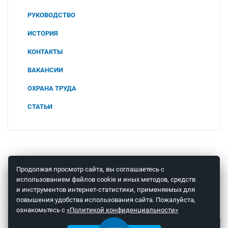
РУКОВОДСТВО
ИСТОРИЯ
КОНТАКТЫ
ВАКАНСИИ
ОХРАНА ТРУДА
СОУТ
СТАТЬИ
2025
ПОЛИТИКА В ОБЛАСТИ ОХРАНЫ ТРУДА И
ПРОМЫШЛЕННОЙ БЕЗОПАСНОСТИ
2024
ООО "ЧТП"
2023
© 2008 – 2026 ООО «Теплоприбор-Сенсор»
Продолжая просмотр сайта, вы соглашаетесь с
КОНСУЛЬТАЦИЯ СПЕЦИАЛИСТА
использованием файлов cookie и иных методов, средств
ОТПРАВКА ОБОРУДОВАНИЯ В
и инструментов интернет-статистики, применяемых для
РЕМОНТ
повышения удобства использования сайта. Пожалуйста,
Мы в соцсетях
ознакомьтесь с
«Политикой конфиденциальности»
ОТЗЫВЫ
КОНТАКТЫ