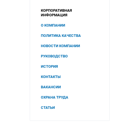
КОРПОРАТИВНАЯ
ИНФОРМАЦИЯ
О КОМПАНИИ
ПОЛИТИКА КАЧЕСТВА
НОВОСТИ КОМПАНИИ
РУКОВОДСТВО
ИСТОРИЯ
КОНТАКТЫ
ВАКАНСИИ
ОХРАНА ТРУДА
СОУТ
СТАТЬИ
2025
ПОЛИТИКА В ОБЛАСТИ
ОХРАНЫ ТРУДА И
2024
ПРОМЫШЛЕННОЙ