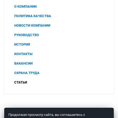
О КОМПАНИИ
ПОЛИТИКА КАЧЕСТВА
НОВОСТИ КОМПАНИИ
РУКОВОДСТВО
ИСТОРИЯ
КОНТАКТЫ
ВАКАНСИИ
ОХРАНА ТРУДА
СОУТ
СТАТЬИ
2025
ПОЛИТИКА В ОБЛАСТИ ОХРАНЫ ТРУДА И
ПРОМЫШЛЕННОЙ БЕЗОПАСНОСТИ
2024
ООО "ЧТП"
2023
© 2008 – 2026 ООО «Теплоприбор-Сенсор»
Продолжая просмотр сайта, вы соглашаетесь с
КОНСУЛЬТАЦИЯ СПЕЦИАЛИСТА