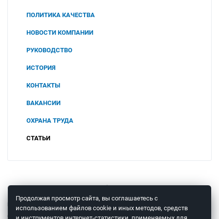
ПОЛИТИКА КАЧЕСТВА
НОВОСТИ КОМПАНИИ
РУКОВОДСТВО
ИСТОРИЯ
КОНТАКТЫ
ВАКАНСИИ
ОХРАНА ТРУДА
СОУТ
СТАТЬИ
2025
ПОЛИТИКА В ОБЛАСТИ ОХРАНЫ ТРУДА И
ПРОМЫШЛЕННОЙ БЕЗОПАСНОСТИ
2024
ООО "ЧТП"
2023
© 2008 – 2026 ООО «Теплоприбор-Сенсор»
Продолжая просмотр сайта, вы соглашаетесь с
КОНСУЛЬТАЦИЯ СПЕЦИАЛИСТА
использованием файлов cookie и иных методов, средств
ОТПРАВКА ОБОРУДОВАНИЯ В
и инструментов интернет-статистики, применяемых для