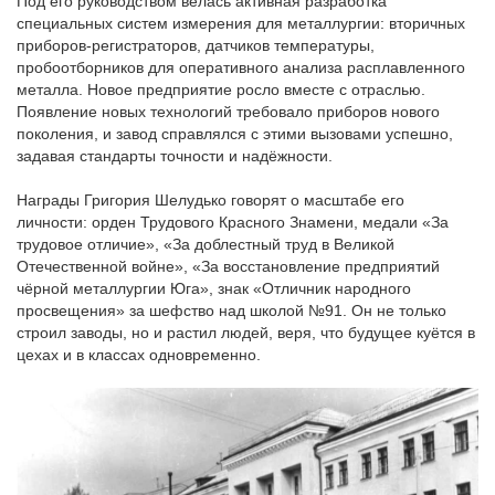
Под его руководством велась активная разработка
специальных систем измерения для металлургии: вторичных
приборов-регистраторов, датчиков температуры,
пробоотборников для оперативного анализа расплавленного
металла. Новое предприятие росло вместе с отраслью.
Появление новых технологий требовало приборов нового
поколения, и завод справлялся с этими вызовами успешно,
задавая стандарты точности и надёжности.
Награды Григория Шелудько говорят о масштабе его
личности: орден Трудового Красного Знамени, медали «За
трудовое отличие», «За доблестный труд в Великой
Отечественной войне», «За восстановление предприятий
чёрной металлургии Юга», знак «Отличник народного
просвещения» за шефство над школой №91. Он не только
строил заводы, но и растил людей, веря, что будущее куётся в
цехах и в классах одновременно.