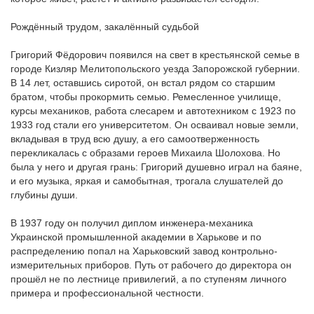
Рождённый трудом, закалённый судьбой
Григорий Фёдорович появился на свет в крестьянской семье в
городе Кизляр Мелитопольского уезда Запорожской губернии.
В 14 лет, оставшись сиротой, он встал рядом со старшим
братом, чтобы прокормить семью. Ремесленное училище,
курсы механиков, работа слесарем и автотехником с 1923 по
1933 год стали его университетом. Он осваивал новые земли,
вкладывая в труд всю душу, а его самоотверженность
перекликалась с образами героев Михаила Шолохова. Но
была у него и другая грань: Григорий душевно играл на баяне,
и его музыка, яркая и самобытная, трогала слушателей до
глубины души.
В 1937 году он получил диплом инженера-механика
Украинской промышленной академии в Харькове и по
распределению попал на Харьковский завод контрольно-
измерительных приборов. Путь от рабочего до директора он
прошёл не по лестнице привилегий, а по ступеням личного
примера и профессиональной честности.