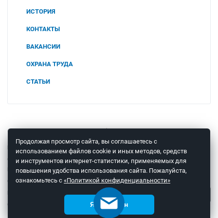
ИСТОРИЯ
КОНТАКТЫ
ВАКАНСИИ
ОХРАНА ТРУДА
СОУТ
СТАТЬИ
2025
ПОЛИТИКА В ОБЛАСТИ ОХРАНЫ ТРУДА И
ПРОМЫШЛЕННОЙ БЕЗОПАСНОСТИ
2024
ООО "ЧТП"
2023
© 2008 – 2026 ООО «Теплоприбор-Сенсор»
Продолжая просмотр сайта, вы соглашаетесь с
КОНСУЛЬТАЦИЯ СПЕЦИАЛИСТА
использованием файлов cookie и иных методов, средств
ОТПРАВКА ОБОРУДОВАНИЯ В
и инструментов интернет-статистики, применяемых для
РЕМОНТ
повышения удобства использования сайта. Пожалуйста,
Мы в соцсетях
ознакомьтесь с
«Политикой конфиденциальности»
ОТЗЫВЫ
КОНТАКТЫ
СТАТЬИ
Я согласен