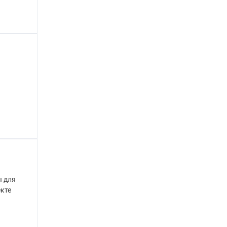
ы для
екте