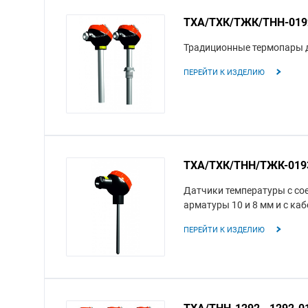
ТХА/ТХК/ТЖК/ТНН-0192К
Традиционные термопары д
ПЕРЕЙТИ К ИЗДЕЛИЮ
ТХА/ТХК/ТНН/ТЖК-0193К
Датчики температуры с со
арматуры 10 и 8 мм и с ка
ПЕРЕЙТИ К ИЗДЕЛИЮ
ТХА/ТНН-1292, -1292-01,