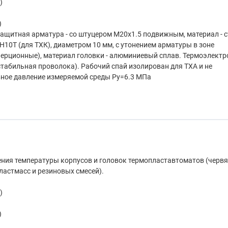
)
)
 Защитная арматура - со штуцером М20х1.5 подвижным, материал - 
Н10Т (для ТХК), диаметром 10 мм, с утонением арматуры в зоне
нерционные), материал головки - алюминиевый сплав. Термоэлект
табильная проволока). Рабочий спай изолирован для ТХА и не
вное давление измеряемой среды Ру=6.3 МПа
ния температуры корпусов и головок термопластавтоматов (черв
ластмасс и резиновых смесей).
)
)