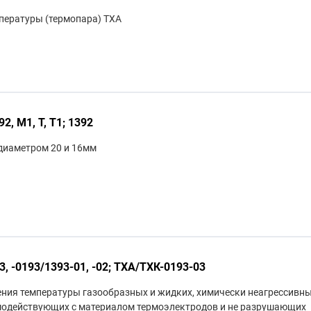
пературы (термопара) ТХА
2, М1, Т, Т1; 1392
диаметром 20 и 16мм
 -0193/1393-01, -02; ТХА/ТХК-0193-03
ния температуры газообразных и жидких, химически неагрессивны
имодействующих с материалом термоэлектродов и не разрушающих