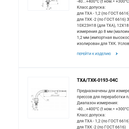
-40...+400°C (t ном.= +300°C
Класс допуска:
для ТХА - 1,2 (по ГОСТ 6616
для ТХК -2 (по ГОСТ 6616)
10Х23Н18 (для ТХА), 12Х18
измерения до 8 мм (малои
1,2 мм (импортная высокос
изолирован для ТХК. Усло
ПЕРЕЙТИ К ИЗДЕЛИЮ
ТХА/ТХК-0193-04С
Предназначены для измере
прессов для переработки п
Диапазон измерения:
-40...+400°C (t ном.= +300°C
Класс допуска:
для ТХА - 1,2 (по ГОСТ 6616
для ТХК -2 (по ГОСТ 6616)