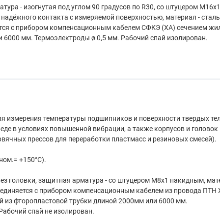
тура - изогнутая под углом 90 градусов по R30, со штуцером М16х1
надёжного контакта с измеряемой поверхностью, материал - сталь
тся с прибором компенсационным кабелем СФКЭ (ХА) сечением жи
и 6000 мм. Термоэлектроды ø 0,5 мм. Рабочий спай изолирован.
я измерения температуры подшипников и поверхности твердых тел
еде в условиях повышенной вибрации, а также корпусов и головок
вячных прессов для переработки пластмасс и резиновых смесей).
 ном.= +150°С).
 Без головки, защитная арматура - со штуцером М8х1 накидным, ма
Соединяется с прибором компенсационным кабелем из провода ПТН 
й из фторопластовой трубки длиной 2000мм или 6000 мм.
Рабочий спай не изолирован.