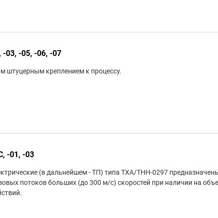
-03, -05, -06, -07
м штуцерным креплением к процессу.
 -01, -03
ктрические (в дальнейшем - ТП) типа ТХА/ТНН-0297 предназначен
овых потоков больших (до 300 м/с) скоростей при наличии на объ
йствий.