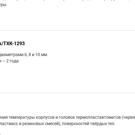
уры.
А/ТХК-1293
иаметрами 6, 8 и 10 мм
 — 2 года
ния температуры корпусов и головок термопластавтоматов (черв
ластмасс и резиновых смесей), поверхностей твёрдых тел.