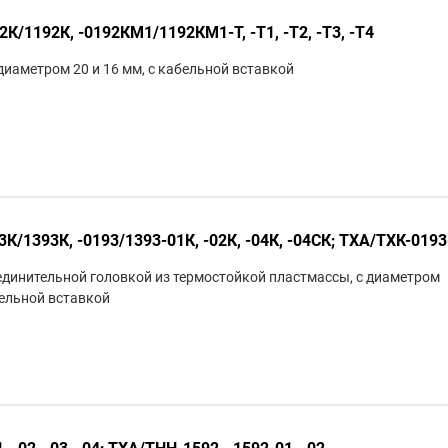
/1192К, -0192КМ1/1192КМ1-Т, -Т1, -Т2, -Т3, -Т4
иаметром 20 и 16 мм, с кабельной вставкой
/1393К, -0193/1393-01К, -02К, -04К, -04СК; ТХА/ТХК-0193
единительной головкой из термостойкой пластмассы, с диаметром
бельной вставкой
 -02, -03, -04; ТХА/ТНН-1592, -1592-01, -02