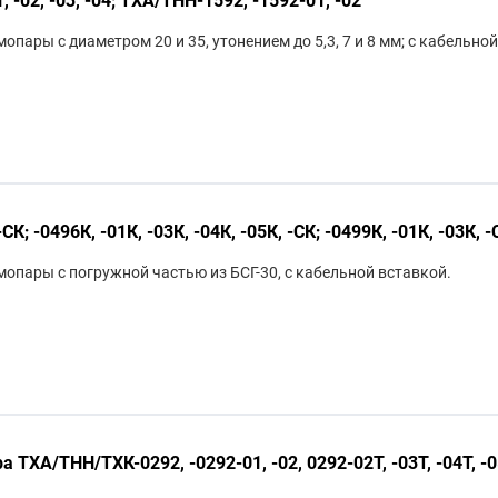
пары с диаметром 20 и 35, утонением до 5,3, 7 и 8 мм; с кабельной
К; -0496К, -01К, -03К, -04К, -05К, -СК; -0499К, -01К, -03К, -
опары с погружной частью из БСГ-30, с кабельной вставкой.
ТХА/ТНН/ТХК-0292, -0292-01, -02, 0292-02Т, -03Т, -04Т, -0